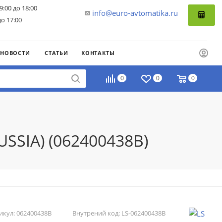
9:00 до 18:00
info@euro-avtomatika.ru
до 17:00
НОВОСТИ
СТАТЬИ
КОНТАКТЫ
0
0
0
SSIA) (062400438B)
икул:
062400438B
Внутрений код:
LS-062400438B