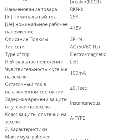
breaker(RCCB)
Наименование товара
RKN-b
[In] номинальный ток
25A
[Ue] номинальное рабочее
415V
напряжение
Описание Полюсы
3P+N
Тип сети
AC (50/60 Hz)
Type of trip
Electro-magnetic
Нейтральное положение
Left
Чувствительность к утечке
100mA
на землю
Остаточный ток в
≤0.1sec.
выключенном состоянии
Задержка времени защиты
Instantaneous
от утечки на землю
Класс защиты от утечки на
A-TYPE
землю
2. Характеристики
Максимум. рабочее