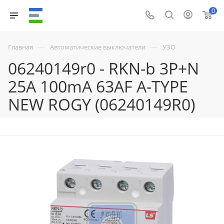
0
—
—
Главная
Автоматические выключатели
УЗО
06240149r0 - RKN-b 3P+N
25A 100mA 63AF A-TYPE
NEW ROGY (06240149R0)