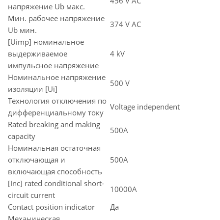
456 V AC
напряжение Ub макс.
Мин. рабочее напряжение
374 V AC
Ub мин.
[Uimp] номинальное
выдерживаемое
4 kV
импульсное напряжение
Номинальное напряжение
500 V
изоляции [Ui]
Технология отключения по
Voltage independent
дифференциальному току
Rated breaking and making
500A
capacity
Номинальная остаточная
отключающая и
500A
включающая способность
[Inc] rated conditional short-
10000A
circuit current
Contact position indicator
Да
Механическая