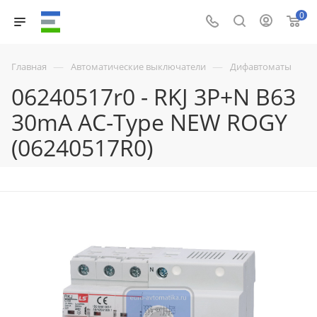
0
—
—
Главная
Автоматические выключатели
Дифавтоматы
06240517r0 - RKJ 3P+N B63
30mA AC-Type NEW ROGY
(06240517R0)