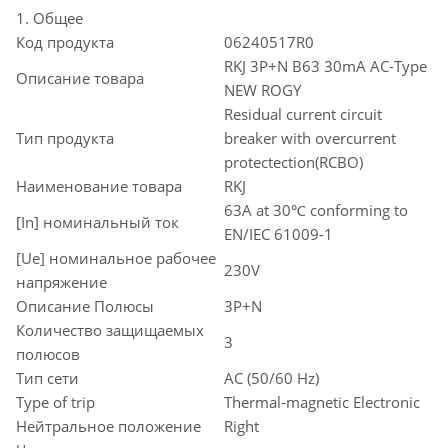
1. Общее
Код продукта
06240517R0
RKJ 3P+N B63 30mA AC-Type
Описание товара
NEW ROGY
Residual current circuit
Тип продукта
breaker with overcurrent
protectection(RCBO)
Наименование товара
RKJ
63A at 30℃ conforming to
[In] номинальный ток
EN/IEC 61009-1
[Ue] номинальное рабочее
230V
напряжение
Описание Полюсы
3P+N
Количество защищаемых
3
полюсов
Тип сети
AC (50/60 Hz)
Type of trip
Thermal-magnetic Electronic
Нейтральное положение
Right