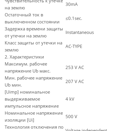
Чувствительность к утечке
30mA
на землю
Остаточный ток в
≤0.1sec.
выключенном состоянии
Задержка времени защиты
Instantaneous
от утечки на землю
Класс защиты от утечки на
AC-TYPE
землю
2. Характеристики
Максимум. рабочее
253 V AC
напряжение Ub макс.
Мин. рабочее напряжение
207 V AC
Ub мин.
[Uimp] номинальное
выдерживаемое
4 kV
импульсное напряжение
Номинальное напряжение
500 V
изоляции [Ui]
Технология отключения по
Voltage independent