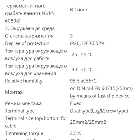
термомагнитного
B Curve
срабатывания (IEC/EN
60898)
3. Окружающая среда
Степень загрязнения
3
Degree of protection
IP20, IEC 60529
Температура окружающего
-25…55 °C
воздуха для работы
Температура окружающего
-40…70 °C
воздуха для хранения
Relative humidity
95% at 55°C
on DIN rail EN 60715(35mm)
Монтаж
by means of fast clip device
Режим монтажа
Fixed
Terminal type
Dual type(Lug&Screw type)
Terminal size top/bottom for
25mm2/25mm2
cable
Tightening torque
2.5 N