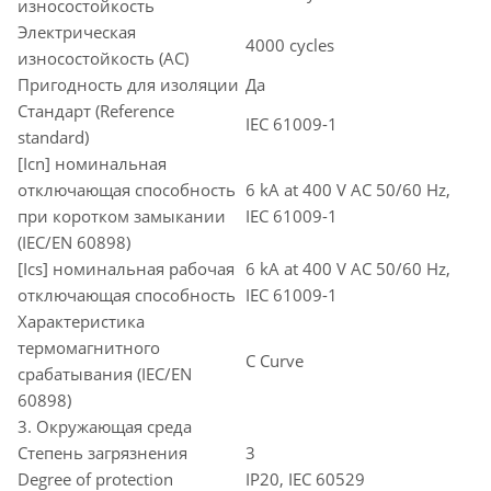
износостойкость
Электрическая
4000 cycles
износостойкость (AC)
Пригодность для изоляции
Да
Стандарт (Reference
IEC 61009-1
standard)
[Icn] номинальная
отключающая способность
6 kA at 400 V AC 50/60 Hz,
при коротком замыкании
IEC 61009-1
(IEC/EN 60898)
[Ics] номинальная рабочая
6 kA at 400 V AC 50/60 Hz,
отключающая способность
IEC 61009-1
Характеристика
термомагнитного
C Curve
срабатывания (IEC/EN
60898)
3. Окружающая среда
Степень загрязнения
3
Degree of protection
IP20, IEC 60529