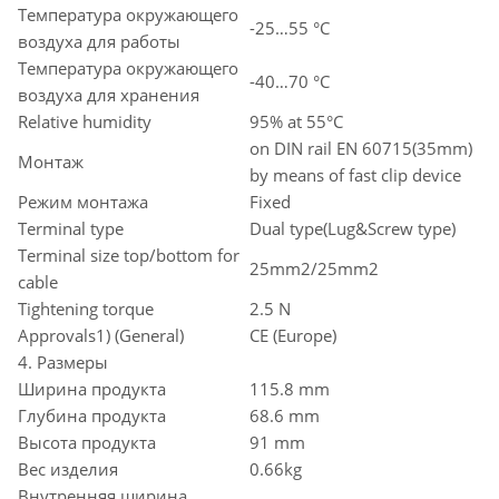
Температура окружающего
-25…55 °C
воздуха для работы
Температура окружающего
-40…70 °C
воздуха для хранения
Relative humidity
95% at 55°C
on DIN rail EN 60715(35mm)
Монтаж
by means of fast clip device
Режим монтажа
Fixed
Terminal type
Dual type(Lug&Screw type)
Terminal size top/bottom for
25mm2/25mm2
cable
Tightening torque
2.5 N
Approvals1) (General)
CE (Europe)
4. Размеры
Ширина продукта
115.8 mm
Глубина продукта
68.6 mm
Высота продукта
91 mm
Вес изделия
0.66kg
Внутренняя ширина