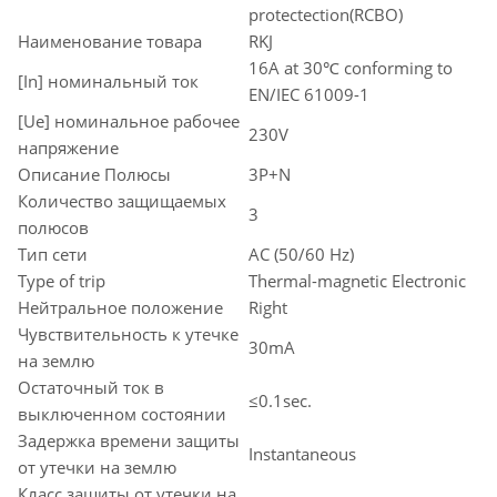
protectection(RCBO)
Наименование товара
RKJ
16A at 30℃ conforming to
[In] номинальный ток
EN/IEC 61009-1
[Ue] номинальное рабочее
230V
напряжение
Описание Полюсы
3P+N
Количество защищаемых
3
полюсов
Тип сети
AC (50/60 Hz)
Type of trip
Thermal-magnetic Electronic
Нейтральное положение
Right
Чувствительность к утечке
30mA
на землю
Остаточный ток в
≤0.1sec.
выключенном состоянии
Задержка времени защиты
Instantaneous
от утечки на землю
Класс защиты от утечки на