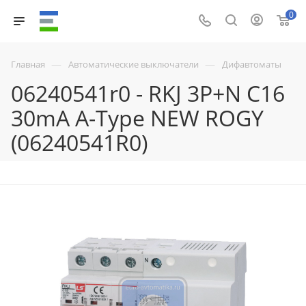
0
—
—
Главная
Автоматические выключатели
Дифавтоматы
06240541r0 - RKJ 3P+N C16
30mA A-Type NEW ROGY
(06240541R0)