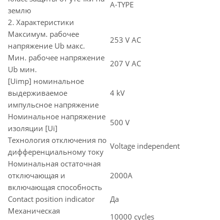
A-TYPE
землю
2. Характеристики
Максимум. рабочее
253 V AC
напряжение Ub макс.
Мин. рабочее напряжение
207 V AC
Ub мин.
[Uimp] номинальное
выдерживаемое
4 kV
импульсное напряжение
Номинальное напряжение
500 V
изоляции [Ui]
Технология отключения по
Voltage independent
дифференциальному току
Номинальная остаточная
отключающая и
2000A
включающая способность
Contact position indicator
Да
Механическая
10000 cycles