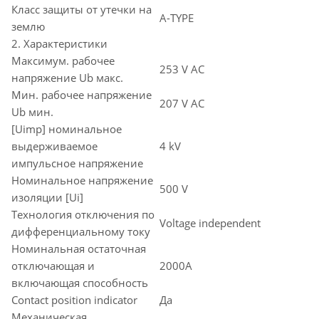
Класс защиты от утечки на
A-TYPE
землю
2. Характеристики
Максимум. рабочее
253 V AC
напряжение Ub макс.
Мин. рабочее напряжение
207 V AC
Ub мин.
[Uimp] номинальное
выдерживаемое
4 kV
импульсное напряжение
Номинальное напряжение
500 V
изоляции [Ui]
Технология отключения по
Voltage independent
дифференциальному току
Номинальная остаточная
отключающая и
2000A
включающая способность
Contact position indicator
Да
Механическая