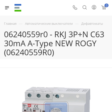
0
—
—
Главная
Автоматические выключатели
Дифавтоматы
06240559r0 - RKJ 3P+N C63
30mA A-Type NEW ROGY
(06240559R0)