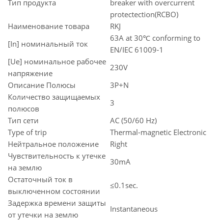
Тип продукта
breaker with overcurrent
protectection(RCBO)
Наименование товара
RKJ
63A at 30℃ conforming to
[In] номинальный ток
EN/IEC 61009-1
[Ue] номинальное рабочее
230V
напряжение
Описание Полюсы
3P+N
Количество защищаемых
3
полюсов
Тип сети
AC (50/60 Hz)
Type of trip
Thermal-magnetic Electronic
Нейтральное положение
Right
Чувствительность к утечке
30mA
на землю
Остаточный ток в
≤0.1sec.
выключенном состоянии
Задержка времени защиты
Instantaneous
от утечки на землю