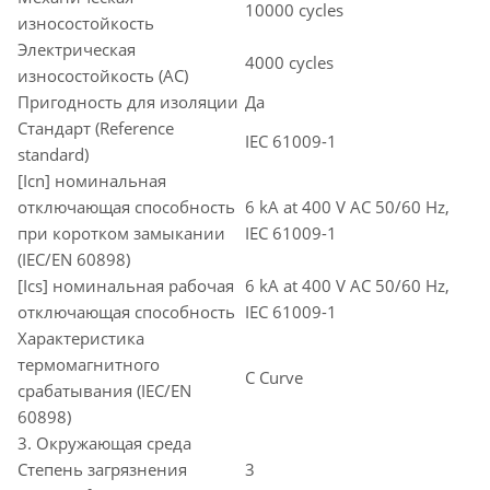
10000 cycles
износостойкость
Электрическая
4000 cycles
износостойкость (AC)
Пригодность для изоляции
Да
Стандарт (Reference
IEC 61009-1
standard)
[Icn] номинальная
отключающая способность
6 kA at 400 V AC 50/60 Hz,
при коротком замыкании
IEC 61009-1
(IEC/EN 60898)
[Ics] номинальная рабочая
6 kA at 400 V AC 50/60 Hz,
отключающая способность
IEC 61009-1
Характеристика
термомагнитного
C Curve
срабатывания (IEC/EN
60898)
3. Окружающая среда
Степень загрязнения
3