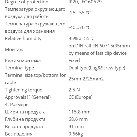
Degree of protection
IP20, IEC 60529
Температура окружающего
-25…55 °C
воздуха для работы
Температура окружающего
-40…70 °C
воздуха для хранения
Relative humidity
95% at 55°C
on DIN rail EN 60715(35mm)
Монтаж
by means of fast clip device
Режим монтажа
Fixed
Terminal type
Dual type(Lug&Screw type)
Terminal size top/bottom for
25mm2/25mm2
cable
Tightening torque
2.5 N
Approvals1) (General)
CE (Europe)
4. Размеры
Ширина продукта
115.8 mm
Глубина продукта
68.6 mm
Высота продукта
91 mm
Вес изделия
0.66kg