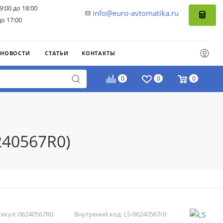
9:00 до 18:00
info@euro-avtomatika.ru
до 17:00
НОВОСТИ
СТАТЬИ
КОНТАКТЫ
0
0
0
240567R0)
икул:
06240567R0
Внутрений код:
LS-06240567r0