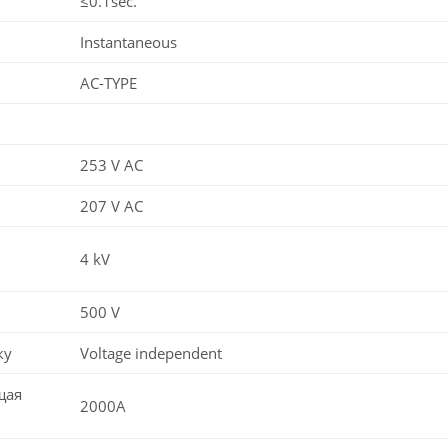
≤0.1sec.
Instantaneous
AC-TYPE
253 V AC
207 V AC
4 kV
500 V
ку
Voltage independent
щая
2000A