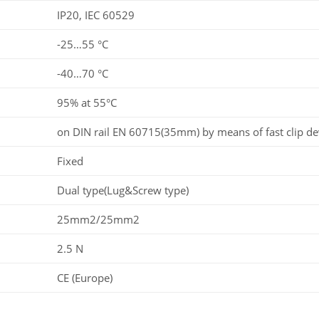
IP20, IEC 60529
-25…55 °C
-40…70 °C
95% at 55°C
on DIN rail EN 60715(35mm) by means of fast clip de
Fixed
Dual type(Lug&Screw type)
25mm2/25mm2
2.5 N
CE (Europe)