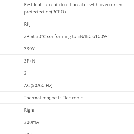
Residual current circuit breaker with overcurrent
protectection(RCBO)
RKJ
2A at 30℃ conforming to EN/IEC 61009-1
230V
3P+N
3
AC (50/60 Hz)
Thermal-magnetic Electronic
Right
300mA