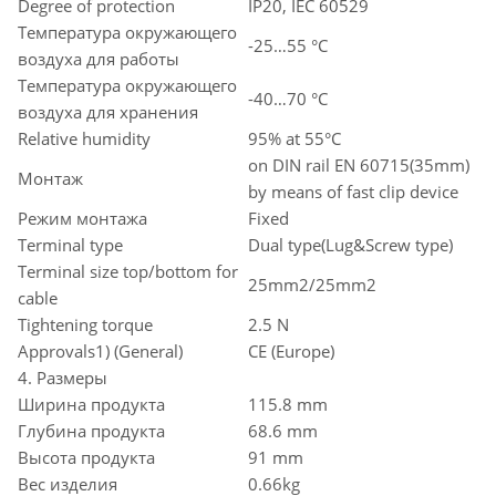
Degree of protection
IP20, IEC 60529
Температура окружающего
-25…55 °C
воздуха для работы
Температура окружающего
-40…70 °C
воздуха для хранения
Relative humidity
95% at 55°C
on DIN rail EN 60715(35mm)
Монтаж
by means of fast clip device
Режим монтажа
Fixed
Terminal type
Dual type(Lug&Screw type)
Terminal size top/bottom for
25mm2/25mm2
cable
Tightening torque
2.5 N
Approvals1) (General)
CE (Europe)
4. Размеры
Ширина продукта
115.8 mm
Глубина продукта
68.6 mm
Высота продукта
91 mm
Вес изделия
0.66kg