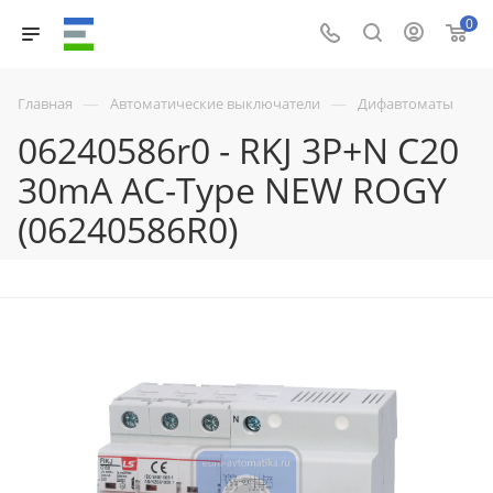
0
—
—
Главная
Автоматические выключатели
Дифавтоматы
06240586r0 - RKJ 3P+N C20
30mA AC-Type NEW ROGY
(06240586R0)