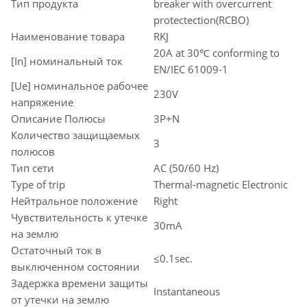
Тип продукта
breaker with overcurrent
protectection(RCBO)
Наименование товара
RKJ
20A at 30℃ conforming to
[In] номинальный ток
EN/IEC 61009-1
[Ue] номинальное рабочее
230V
напряжение
Описание Полюсы
3P+N
Количество защищаемых
3
полюсов
Тип сети
AC (50/60 Hz)
Type of trip
Thermal-magnetic Electronic
Нейтральное положение
Right
Чувствительность к утечке
30mA
на землю
Остаточный ток в
≤0.1sec.
выключенном состоянии
Задержка времени защиты
Instantaneous
от утечки на землю