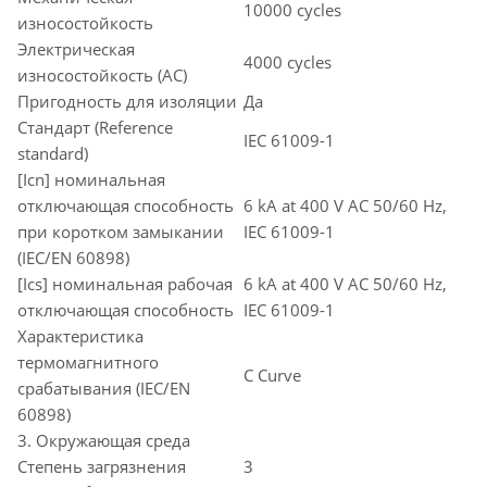
10000 cycles
износостойкость
Электрическая
4000 cycles
износостойкость (AC)
Пригодность для изоляции
Да
Стандарт (Reference
IEC 61009-1
standard)
[Icn] номинальная
отключающая способность
6 kA at 400 V AC 50/60 Hz,
при коротком замыкании
IEC 61009-1
(IEC/EN 60898)
[Ics] номинальная рабочая
6 kA at 400 V AC 50/60 Hz,
отключающая способность
IEC 61009-1
Характеристика
термомагнитного
C Curve
срабатывания (IEC/EN
60898)
3. Окружающая среда
Степень загрязнения
3