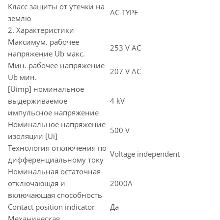
Класс защиты от утечки на
AC-TYPE
землю
2. Характеристики
Максимум. рабочее
253 V AC
напряжение Ub макс.
Мин. рабочее напряжение
207 V AC
Ub мин.
[Uimp] номинальное
выдерживаемое
4 kV
импульсное напряжение
Номинальное напряжение
500 V
изоляции [Ui]
Технология отключения по
Voltage independent
дифференциальному току
Номинальная остаточная
отключающая и
2000A
включающая способность
Contact position indicator
Да
Механическая