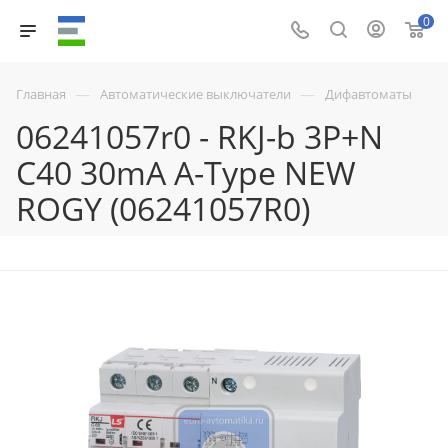
0
—
—
Главная
Автоматические выключатели
Дифавтоматы
06241057r0 - RKJ-b 3P+N
C40 30mA A-Type NEW
ROGY (06241057R0)