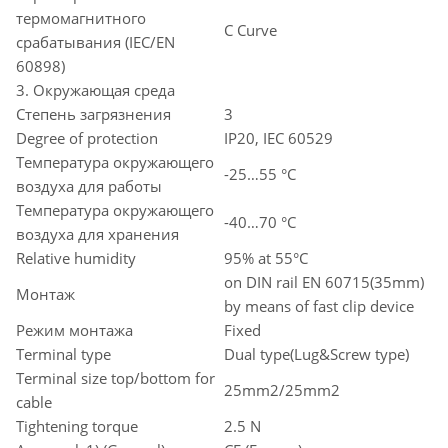
термомагнитного
C Curve
срабатывания (IEC/EN
60898)
3. Окружающая среда
Степень загрязнения
3
Degree of protection
IP20, IEC 60529
Температура окружающего
-25…55 °C
воздуха для работы
Температура окружающего
-40…70 °C
воздуха для хранения
Relative humidity
95% at 55°C
on DIN rail EN 60715(35mm)
Монтаж
by means of fast clip device
Режим монтажа
Fixed
Terminal type
Dual type(Lug&Screw type)
Terminal size top/bottom for
25mm2/25mm2
cable
Tightening torque
2.5 N