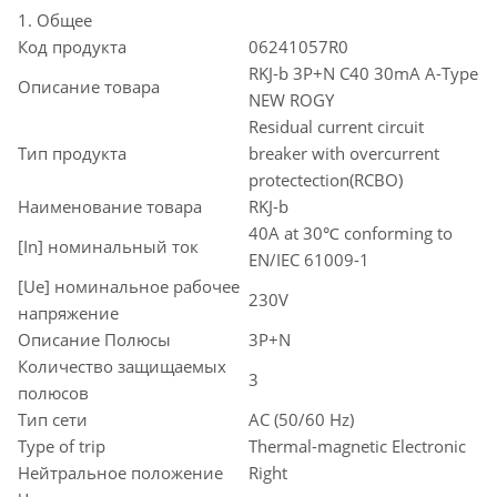
1. Общее
Код продукта
06241057R0
RKJ-b 3P+N C40 30mA A-Type
Описание товара
NEW ROGY
Residual current circuit
Тип продукта
breaker with overcurrent
protectection(RCBO)
Наименование товара
RKJ-b
40A at 30℃ conforming to
[In] номинальный ток
EN/IEC 61009-1
[Ue] номинальное рабочее
230V
напряжение
Описание Полюсы
3P+N
Количество защищаемых
3
полюсов
Тип сети
AC (50/60 Hz)
Type of trip
Thermal-magnetic Electronic
Нейтральное положение
Right