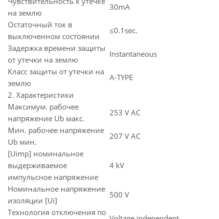
Чувствительность к утечке
30mA
на землю
Остаточный ток в
≤0.1sec.
выключенном состоянии
Задержка времени защиты
Instantaneous
от утечки на землю
Класс защиты от утечки на
A-TYPE
землю
2. Характеристики
Максимум. рабочее
253 V AC
напряжение Ub макс.
Мин. рабочее напряжение
207 V AC
Ub мин.
[Uimp] номинальное
выдерживаемое
4 kV
импульсное напряжение
Номинальное напряжение
500 V
изоляции [Ui]
Технология отключения по
Voltage independent