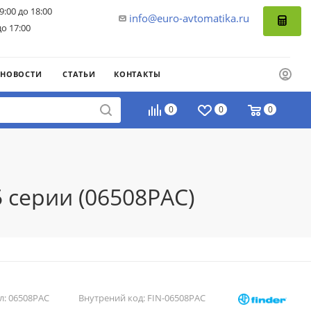
9:00 до 18:00
info@euro-avtomatika.ru
до 17:00
НОВОСТИ
СТАТЬИ
КОНТАКТЫ
0
0
0
 серии (06508PAC)
л:
06508PAC
Внутрений код:
FIN-06508PAC