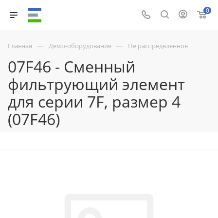
0
—
—
Главная
Демо-оборудование
Не распределенное
07F46 - Сменный
фильтрующий элемент
для серии 7F, размер 4
(07F46)