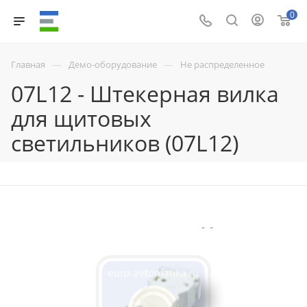
0
—
—
Главная
Демо-оборудование
Не распределенное
07L12 - Штекерная вилка
для щитовых
светильников (07L12)