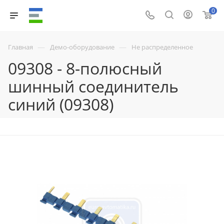
0
—
—
Главная
Демо-оборудование
Не распределенное
09308 - 8-полюсный
шинный соединитель
синий (09308)