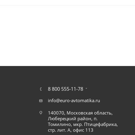
8 800 555-11-78
info@euro-avtomatika.ru
140070, Московская область,
Люберецкий район, п.
Томилино, мкр. Птицефабрика,
стр. лит. А, офис 113