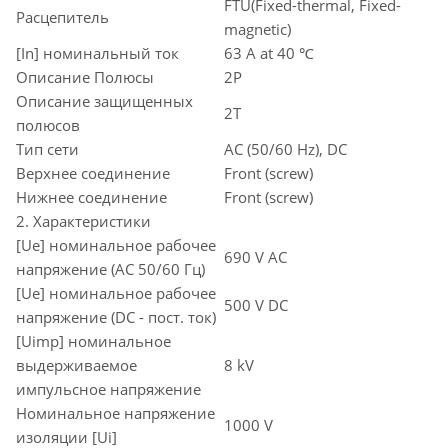
FTU(Fixed-thermal, Fixed-
Расцепитель
magnetic)
[In] номинальный ток
63 A at 40 ℃
Описание Полюсы
2P
Описание защищенных
2T
полюсов
Тип сети
AC (50/60 Hz), DC
Верхнее соединение
Front (screw)
Нижнее соединение
Front (screw)
2. Характеристики
[Ue] номинальное рабочее
690 V AC
напряжение (AC 50/60 Гц)
[Ue] номинальное рабочее
500 V DC
напряжение (DC - пост. ток)
[Uimp] номинальное
выдерживаемое
8 kV
импульсное напряжение
Номинальное напряжение
1000 V
изоляции [Ui]