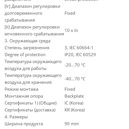
[Ir] Диапазон регулировки
долговременного
Fixed
срабатывания
[Ii] Диапазон регулировки
10 x In
мгновенного срабатывания
3. Окружающая среда
Степень загрязнения
3, IEC 60664-1
Degree of protection
IP20, IEC 60529
Температура окружающего
-20…70 °C
воздуха для работы
Температура окружающего
-40…70 °C
воздуха для хранения
Режим монтажа
Fixed
Монтажная опора
Backplate
Сертификаты 1) (Общие)
IC (Korea)
Сертификаты (доставка)
KR (Korea)
4. Размеры
Ширина продукта
90 mm