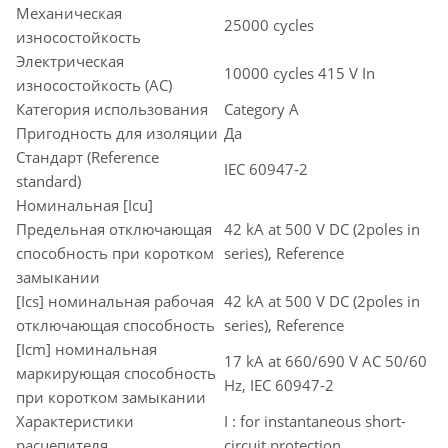
Механическая
25000 cycles
износостойкость
Электрическая
10000 cycles 415 V In
износостойкость (AC)
Категория использования
Category A
Пригодность для изоляции
Да
Стандарт (Reference
IEC 60947-2
standard)
Номинальная [Icu]
Предельная отключающая
42 kA at 500 V DC (2poles in
способность при коротком
series), Reference
замыкании
[Ics] номинальная рабочая
42 kA at 500 V DC (2poles in
отключающая способность
series), Reference
[Icm] номинальная
17 kA at 660/690 V AC 50/60
маркирующая способность
Hz, IEC 60947-2
при коротком замыкании
Характеристики
I : for instantaneous short-
расцепителя
circuit protection