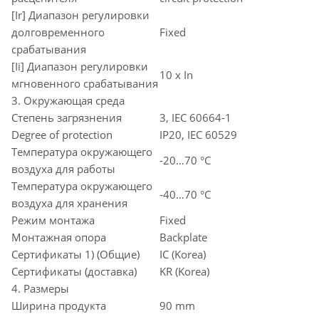
[Ir] Диапазон регулировки
долговременного
Fixed
срабатывания
[Ii] Диапазон регулировки
10 x In
мгновенного срабатывания
3. Окружающая среда
Степень загрязнения
3, IEC 60664-1
Degree of protection
IP20, IEC 60529
Температура окружающего
-20…70 °C
воздуха для работы
Температура окружающего
-40…70 °C
воздуха для хранения
Режим монтажа
Fixed
Монтажная опора
Backplate
Сертификаты 1) (Общие)
IC (Korea)
Сертификаты (доставка)
KR (Korea)
4. Размеры
Ширина продукта
90 mm