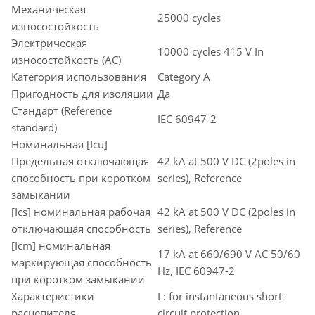
Механическая
25000 cycles
износостойкость
Электрическая
10000 cycles 415 V In
износостойкость (AC)
Категория использования
Category A
Пригодность для изоляции
Да
Стандарт (Reference
IEC 60947-2
standard)
Номинальная [Icu]
Предельная отключающая
42 kA at 500 V DC (2poles in
способность при коротком
series), Reference
замыкании
[Ics] номинальная рабочая
42 kA at 500 V DC (2poles in
отключающая способность
series), Reference
[Icm] номинальная
17 kA at 660/690 V AC 50/60
маркирующая способность
Hz, IEC 60947-2
при коротком замыкании
Характеристики
I : for instantaneous short-
расцепителя
circuit protection