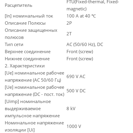
FTU(Fixed-thermal, Fixed-
Расцепитель
magnetic)
[In] номинальный ток
100 A at 40 ℃
Описание Полюсы
2P
Описание защищенных
2T
полюсов
Тип сети
AC (50/60 Hz), DC
Верхнее соединение
Front (screw)
Нижнее соединение
Front (screw)
2. Характеристики
[Ue] номинальное рабочее
690 V AC
напряжение (AC 50/60 Гц)
[Ue] номинальное рабочее
500 V DC
напряжение (DC - пост. ток)
[Uimp] номинальное
выдерживаемое
8 kV
импульсное напряжение
Номинальное напряжение
1000 V
изоляции [Ui]