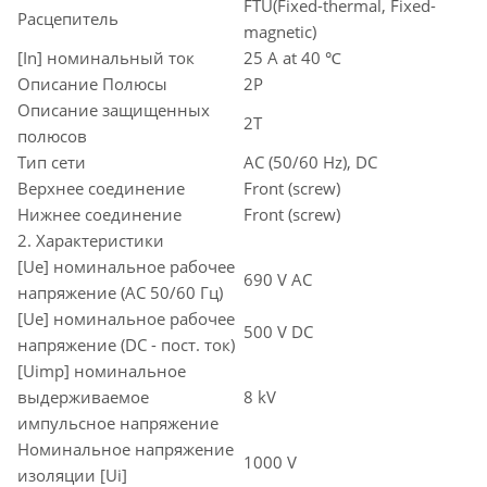
FTU(Fixed-thermal, Fixed-
Расцепитель
magnetic)
[In] номинальный ток
25 A at 40 ℃
Описание Полюсы
2P
Описание защищенных
2T
полюсов
Тип сети
AC (50/60 Hz), DC
Верхнее соединение
Front (screw)
Нижнее соединение
Front (screw)
2. Характеристики
[Ue] номинальное рабочее
690 V AC
напряжение (AC 50/60 Гц)
[Ue] номинальное рабочее
500 V DC
напряжение (DC - пост. ток)
[Uimp] номинальное
выдерживаемое
8 kV
импульсное напряжение
Номинальное напряжение
1000 V
изоляции [Ui]