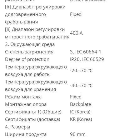
[Ir] Диапазон регулировки
долговременного
Fixed
срабатывания
[Ii] Диапазон регулировки
400 A
мгновенного срабатывания
3. Окружающая среда
Степень загрязнения
3, IEC 60664-1
Degree of protection
IP20, IEC 60529
Температура окружающего
-20…70 °C
воздуха для работы
Температура окружающего
-40…70 °C
воздуха для хранения
Режим монтажа
Fixed
Монтажная опора
Backplate
Сертификаты 1) (Общие)
IC (Korea)
Сертификаты (доставка)
KR (Korea)
4. Размеры
Ширина продукта
90 mm