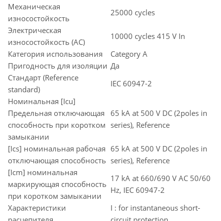
Механическая
25000 cycles
износостойкость
Электрическая
10000 cycles 415 V In
износостойкость (AC)
Категория использования
Category A
Пригодность для изоляции
Да
Стандарт (Reference
IEC 60947-2
standard)
Номинальная [Icu]
Предельная отключающая
65 kA at 500 V DC (2poles in
способность при коротком
series), Reference
замыкании
[Ics] номинальная рабочая
65 kA at 500 V DC (2poles in
отключающая способность
series), Reference
[Icm] номинальная
17 kA at 660/690 V AC 50/60
маркирующая способность
Hz, IEC 60947-2
при коротком замыкании
Характеристики
I : for instantaneous short-
расцепителя
circuit protection