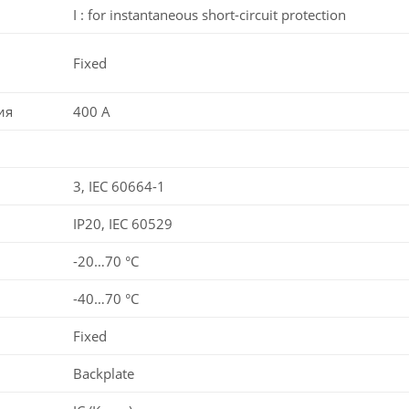
I : for instantaneous short-circuit protection
Fixed
ия
400 A
3, IEC 60664-1
IP20, IEC 60529
-20…70 °C
-40…70 °C
Fixed
Backplate