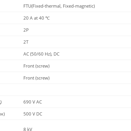
FTU(Fixed-thermal, Fixed-magnetic)
20 A at 40 ℃
2P
2T
AC (50/60 Hz), DC
Front (screw)
Front (screw)
)
690 V AC
ок)
500 V DC
8 kV