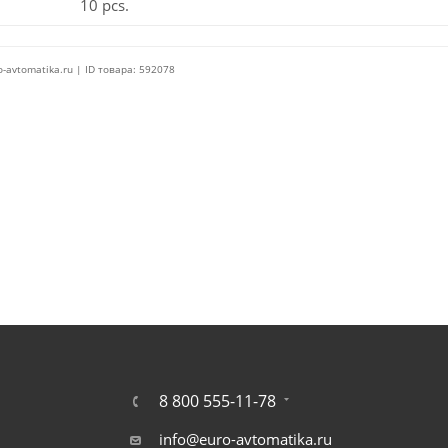
10 pcs.
o-avtomatika.ru | ID товара: 592078
8 800 555-11-78
info@euro-avtomatika.ru