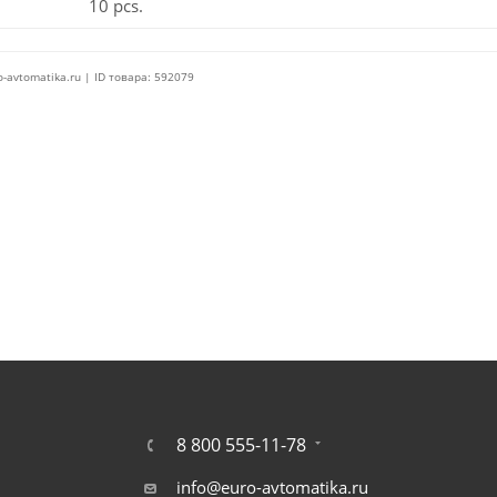
10 pcs.
o-avtomatika.ru | ID товара: 592079
8 800 555-11-78
info@euro-avtomatika.ru