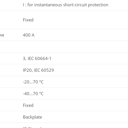
I : for instantaneous short-circuit protection
Fixed
ия
400 A
3, IEC 60664-1
IP20, IEC 60529
-20…70 °C
-40…70 °C
Fixed
Backplate