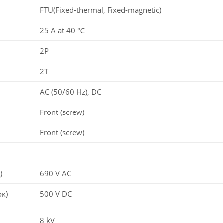
FTU(Fixed-thermal, Fixed-magnetic)
25 A at 40 ℃
2P
2T
AC (50/60 Hz), DC
Front (screw)
Front (screw)
)
690 V AC
ок)
500 V DC
8 kV