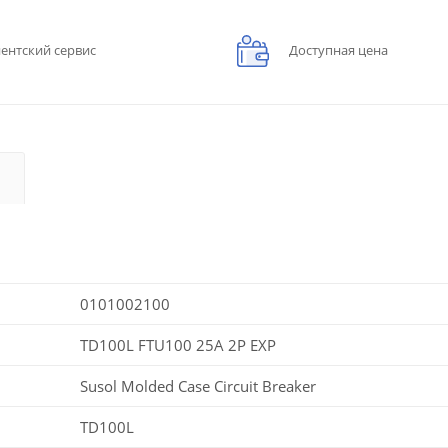
ентский сервис
Доступная цена
0101002100
TD100L FTU100 25A 2P EXP
Susol Molded Case Circuit Breaker
TD100L