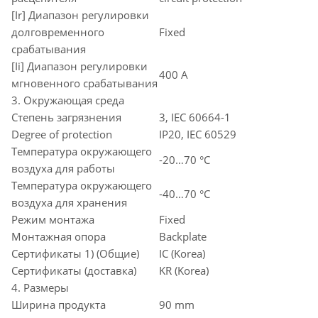
[Ir] Диапазон регулировки
долговременного
Fixed
срабатывания
[Ii] Диапазон регулировки
400 A
мгновенного срабатывания
3. Окружающая среда
Степень загрязнения
3, IEC 60664-1
Degree of protection
IP20, IEC 60529
Температура окружающего
-20…70 °C
воздуха для работы
Температура окружающего
-40…70 °C
воздуха для хранения
Режим монтажа
Fixed
Монтажная опора
Backplate
Сертификаты 1) (Общие)
IC (Korea)
Сертификаты (доставка)
KR (Korea)
4. Размеры
Ширина продукта
90 mm