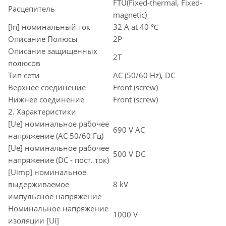
FTU(Fixed-thermal, Fixed-
Расцепитель
magnetic)
[In] номинальный ток
32 A at 40 ℃
Описание Полюсы
2P
Описание защищенных
2T
полюсов
Тип сети
AC (50/60 Hz), DC
Верхнее соединение
Front (screw)
Нижнее соединение
Front (screw)
2. Характеристики
[Ue] номинальное рабочее
690 V AC
напряжение (AC 50/60 Гц)
[Ue] номинальное рабочее
500 V DC
напряжение (DC - пост. ток)
[Uimp] номинальное
выдерживаемое
8 kV
импульсное напряжение
Номинальное напряжение
1000 V
изоляции [Ui]