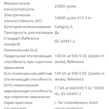
Механическая
25000 cycles
износостойкость
Электрическая
10000 cycles 415 V In
износостойкость (AC)
Категория использования
Category A
Пригодность для изоляции
Да
Стандарт (Reference
IEC 60947-2
standard)
Номинальная [Icu]
Предельная отключающая
100 kA at 500 V DC (2poles in
способность при коротком
series), Reference
замыкании
[Ics] номинальная рабочая
100 kA at 500 V DC (2poles in
отключающая способность
series), Reference
[Icm] номинальная
17 kA at 660/690 V AC 50/60
маркирующая способность
Hz, IEC 60947-2
при коротком замыкании
Характеристики
I : for instantaneous short-
расцепителя
circuit protection