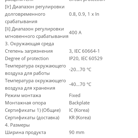
[Ir] Диапазон регулировки
долговременного
0.8, 0.9, 1 x In
срабатывания
[Ii] Диапазон регулировки
400 A
мгновенного срабатывания
3. Окружающая среда
Степень загрязнения
3, IEC 60664-1
Degree of protection
IP20, IEC 60529
Температура окружающего
-20…70 °C
воздуха для работы
Температура окружающего
-40…70 °C
воздуха для хранения
Режим монтажа
Fixed
Монтажная опора
Backplate
Сертификаты 1) (Общие)
IC (Korea)
Сертификаты (доставка)
KR (Korea)
4. Размеры
Ширина продукта
90 mm