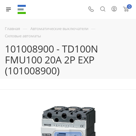
0
—
—
Главная
Автоматические выключатели
Силовые автоматы
101008900 - TD100N
FMU100 20A 2P EXP
(101008900)