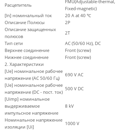
FMU(Adjustable-thermal,
Расцепитель
Fixed-magnetic)
[In] номинальный ток
20 A at 40 ℃
Описание Полюсы
2P
Описание защищенных
2T
полюсов
Тип сети
AC (50/60 Hz), DC
Верхнее соединение
Front (screw)
Нижнее соединение
Front (screw)
2. Характеристики
[Ue] номинальное рабочее
690 V AC
напряжение (AC 50/60 Гц)
[Ue] номинальное рабочее
500 V DC
напряжение (DC - пост. ток)
[Uimp] номинальное
выдерживаемое
8 kV
импульсное напряжение
Номинальное напряжение
1000 V
изоляции [Ui]