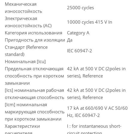
Механическая
25000 cycles
износостойкость
Электрическая
10000 cycles 415 V In
износостойкость (AC)
Категория использования
Category A
Пригодность для изоляции
Да
Стандарт (Reference
IEC 60947-2
standard)
Номинальная [Icu]
Предельная отключающая
42 kA at 500 V DC (2poles in
способность при коротком
series), Reference
замыкании
[Ics] номинальная рабочая
42 kA at 500 V DC (2poles in
отключающая способность
series), Reference
[Icm] номинальная
17 kA at 660/690 V AC 50/60
маркирующая способность
Hz, IEC 60947-2
при коротком замыкании
Характеристики
I : for instantaneous short-
расцепителя
circuit protection