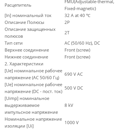
FMU(Adjustable-thermal,
Расцепитель
Fixed-magnetic)
[In] номинальный ток
32 A at 40 ℃
Описание Полюсы
2P
Описание защищенных
2T
полюсов
Тип сети
AC (50/60 Hz), DC
Верхнее соединение
Front (screw)
Нижнее соединение
Front (screw)
2. Характеристики
[Ue] номинальное рабочее
690 V AC
напряжение (AC 50/60 Гц)
[Ue] номинальное рабочее
500 V DC
напряжение (DC - пост. ток)
[Uimp] номинальное
выдерживаемое
8 kV
импульсное напряжение
Номинальное напряжение
1000 V
изоляции [Ui]