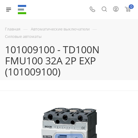
0
—
—
Главная
Автоматические выключатели
Силовые автоматы
101009100 - TD100N
FMU100 32A 2P EXP
(101009100)