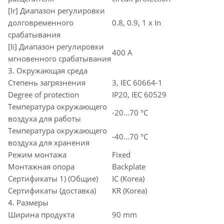
[Ir] Диапазон регулировки
долговременного
0.8, 0.9, 1 x In
срабатывания
[Ii] Диапазон регулировки
400 A
мгновенного срабатывания
3. Окружающая среда
Степень загрязнения
3, IEC 60664-1
Degree of protection
IP20, IEC 60529
Температура окружающего
-20…70 °C
воздуха для работы
Температура окружающего
-40…70 °C
воздуха для хранения
Режим монтажа
Fixed
Монтажная опора
Backplate
Сертификаты 1) (Общие)
IC (Korea)
Сертификаты (доставка)
KR (Korea)
4. Размеры
Ширина продукта
90 mm