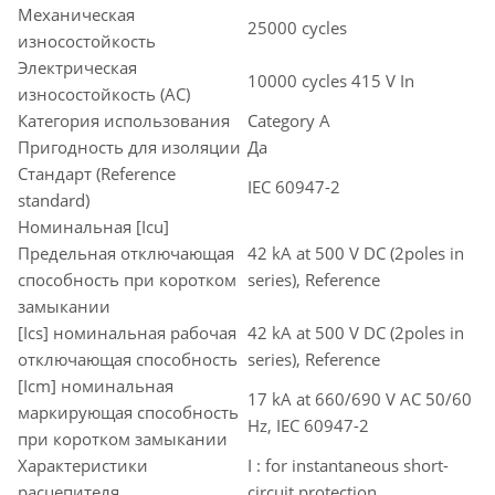
Механическая
25000 cycles
износостойкость
Электрическая
10000 cycles 415 V In
износостойкость (AC)
Категория использования
Category A
Пригодность для изоляции
Да
Стандарт (Reference
IEC 60947-2
standard)
Номинальная [Icu]
Предельная отключающая
42 kA at 500 V DC (2poles in
способность при коротком
series), Reference
замыкании
[Ics] номинальная рабочая
42 kA at 500 V DC (2poles in
отключающая способность
series), Reference
[Icm] номинальная
17 kA at 660/690 V AC 50/60
маркирующая способность
Hz, IEC 60947-2
при коротком замыкании
Характеристики
I : for instantaneous short-
расцепителя
circuit protection