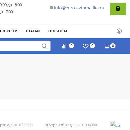
9:00 до 18:00
info@euro-avtomatika.ru
до 17:00
НОВОСТИ
СТАТЬИ
КОНТАКТЫ
0
0
0
ртикул:
101009300
Внутрений код:
LS-101009300