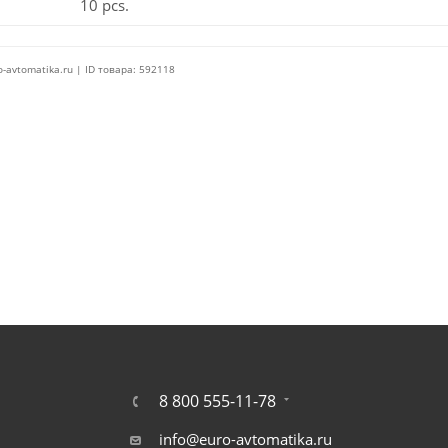
10 pcs.
o-avtomatika.ru | ID товара: 592118
8 800 555-11-78
info@euro-avtomatika.ru