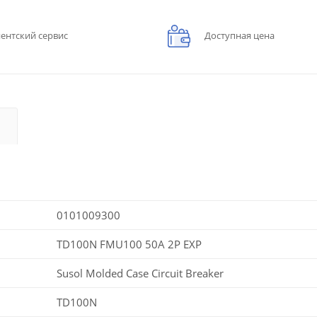
ентский сервис
Доступная цена
0101009300
TD100N FMU100 50A 2P EXP
Susol Molded Case Circuit Breaker
TD100N