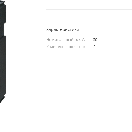
Характеристики
Номинальный ток, А
—
50
Количество полюсов
—
2