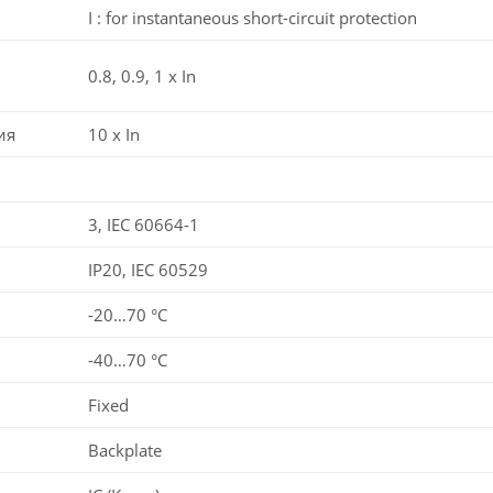
I : for instantaneous short-circuit protection
0.8, 0.9, 1 x In
ия
10 x In
3, IEC 60664-1
IP20, IEC 60529
-20…70 °C
-40…70 °C
Fixed
Backplate