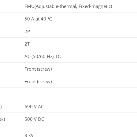
FMU(Adjustable-thermal, Fixed-magnetic)
50 A at 40 ℃
2P
2T
AC (50/60 Hz), DC
Front (screw)
Front (screw)
)
690 V AC
ок)
500 V DC
8 kV