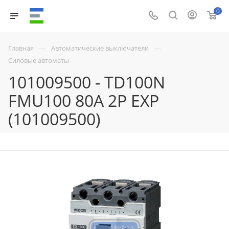
0
—
—
Главная
Автоматические выключатели
Силовые автоматы
101009500 - TD100N
FMU100 80A 2P EXP
(101009500)