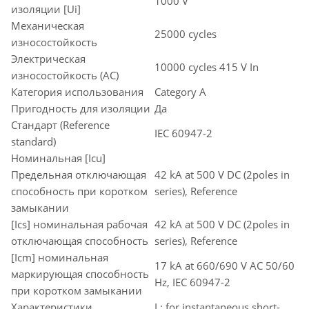
1000 V
изоляции [Ui]
Механическая
25000 cycles
износостойкость
Электрическая
10000 cycles 415 V In
износостойкость (AC)
Категория использования
Category A
Пригодность для изоляции
Да
Стандарт (Reference
IEC 60947-2
standard)
Номинальная [Icu]
Предельная отключающая
42 kA at 500 V DC (2poles in
способность при коротком
series), Reference
замыкании
[Ics] номинальная рабочая
42 kA at 500 V DC (2poles in
отключающая способность
series), Reference
[Icm] номинальная
17 kA at 660/690 V AC 50/60
маркирующая способность
Hz, IEC 60947-2
при коротком замыкании
Характеристики
I : for instantaneous short-