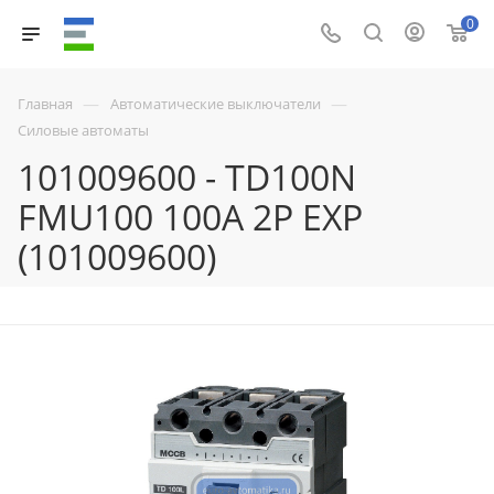
0
—
—
Главная
Автоматические выключатели
Силовые автоматы
101009600 - TD100N
FMU100 100A 2P EXP
(101009600)