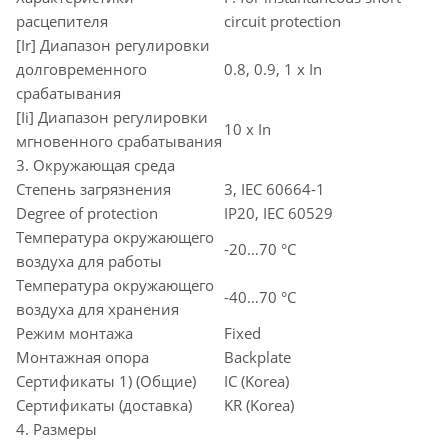
расцепителя
circuit protection
[Ir] Диапазон регулировки
долговременного
0.8, 0.9, 1 x In
срабатывания
[Ii] Диапазон регулировки
10 x In
мгновенного срабатывания
3. Окружающая среда
Степень загрязнения
3, IEC 60664-1
Degree of protection
IP20, IEC 60529
Температура окружающего
-20…70 °C
воздуха для работы
Температура окружающего
-40…70 °C
воздуха для хранения
Режим монтажа
Fixed
Монтажная опора
Backplate
Сертификаты 1) (Общие)
IC (Korea)
Сертификаты (доставка)
KR (Korea)
4. Размеры