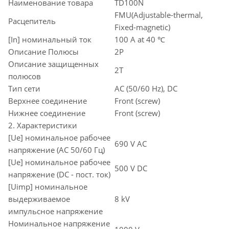
Наименование товара
TD100N
FMU(Adjustable-thermal,
Расцепитель
Fixed-magnetic)
[In] номинальный ток
100 A at 40 ℃
Описание Полюсы
2P
Описание защищенных
2T
полюсов
Тип сети
AC (50/60 Hz), DC
Верхнее соединение
Front (screw)
Нижнее соединение
Front (screw)
2. Характеристики
[Ue] номинальное рабочее
690 V AC
напряжение (AC 50/60 Гц)
[Ue] номинальное рабочее
500 V DC
напряжение (DC - пост. ток)
[Uimp] номинальное
выдерживаемое
8 kV
импульсное напряжение
Номинальное напряжение