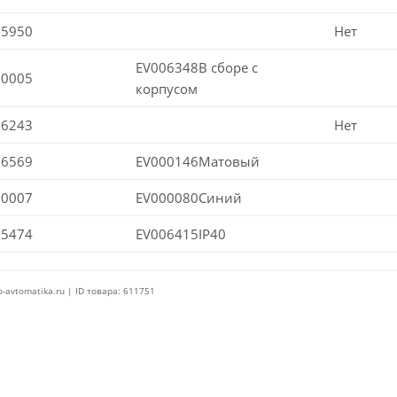
05950
Нет
EV006348В сборе с
00005
корпусом
06243
Нет
06569
EV000146Матовый
00007
EV000080Синий
05474
EV006415IP40
o-avtomatika.ru | ID товара: 611751