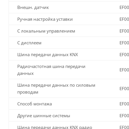
Внешн. датчик
EF0
Ручная настройка уставки
EF0
С локальным управлением
EF0
С дисплеем
EF0
Шина передачи данных KNX
EF0
Радиочастотная шина передачи
EF0
данных
Шина передачи данных по силовым
EF0
проводам
Способ монтажа
EF0
Другие шинные системы
EF0
Шина передачи данных KNX радио
EF0