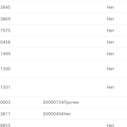
03845
Нет
03869
Нет
07975
Нет
00458
Нет
01499
Нет
01500
Нет
01501
Нет
00003
EV000154Прочее
03811
EV000494Нет
08855
Нет