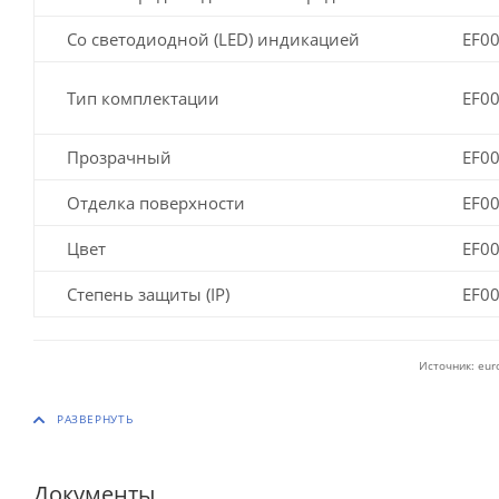
Со светодиодной (LED) индикацией
EF0
Тип комплектации
EF0
Прозрачный
EF0
Отделка поверхности
EF0
Цвет
EF0
Степень защиты (IP)
EF0
Источник: eur
Документы