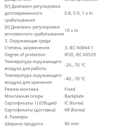
[Ir] Диапазон регулировки
долговременного
0.8, 0.9, 1 x In
срабатывания
[Ii] Диапазон регулировки
10 x In
мгновенного срабатывания
3. Окружающая среда
Степень загрязнения
3, IEC 60664-1
Degree of protection
IP20, IEC 60529
Температура окружающего
-20…70 °C
воздуха для работы
Температура окружающего
-40…70 °C
воздуха для хранения
Режим монтажа
Fixed
Монтажная опора
Backplate
Сертификаты 1) (Общие)
IC (Korea)
Сертификаты (доставка)
KR (Korea)
4. Размеры
Ширина продукта
90 mm