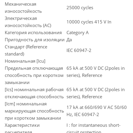
Механическая
25000 cycles
износостойкость
Электрическая
10000 cycles 415 V In
износостойкость (AC)
Категория использования
Category A
Пригодность для изоляции
Да
Стандарт (Reference
IEC 60947-2
standard)
Номинальная [Icu]
Предельная отключающая
65 kA at 500 V DC (2poles in
способность при коротком
series), Reference
замыкании
[Ics] номинальная рабочая
65 kA at 500 V DC (2poles in
отключающая способность
series), Reference
[Icm] номинальная
17 kA at 660/690 V AC 50/60
маркирующая способность
Hz, IEC 60947-2
при коротком замыкании
Характеристики
I : for instantaneous short-
расцепителя
circuit protection