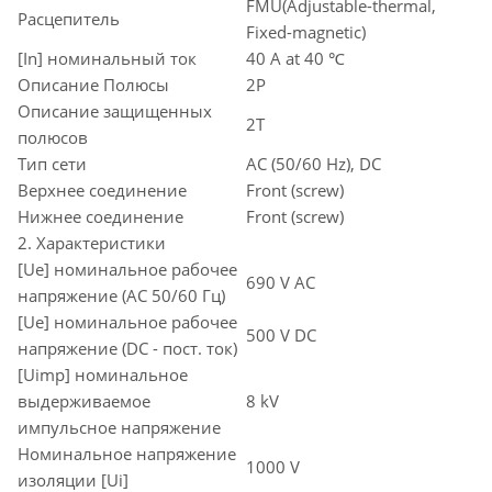
FMU(Adjustable-thermal,
Расцепитель
Fixed-magnetic)
[In] номинальный ток
40 A at 40 ℃
Описание Полюсы
2P
Описание защищенных
2T
полюсов
Тип сети
AC (50/60 Hz), DC
Верхнее соединение
Front (screw)
Нижнее соединение
Front (screw)
2. Характеристики
[Ue] номинальное рабочее
690 V AC
напряжение (AC 50/60 Гц)
[Ue] номинальное рабочее
500 V DC
напряжение (DC - пост. ток)
[Uimp] номинальное
выдерживаемое
8 kV
импульсное напряжение
Номинальное напряжение
1000 V
изоляции [Ui]