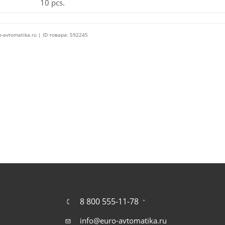
10 pcs.
o-avtomatika.ru | ID товара: 592245
8 800 555-11-78
info@euro-avtomatika.ru