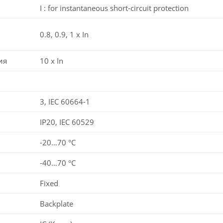
I : for instantaneous short-circuit protection
0.8, 0.9, 1 x In
ия
10 x In
3, IEC 60664-1
IP20, IEC 60529
-20…70 °C
-40…70 °C
Fixed
Backplate