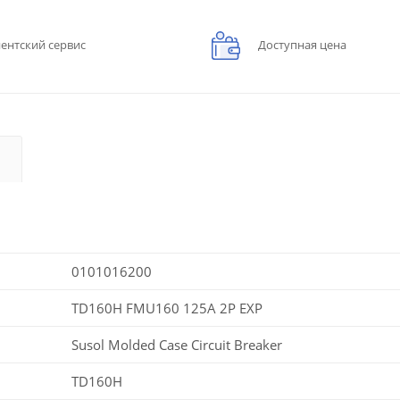
ентский сервис
Доступная цена
0101016200
TD160H FMU160 125A 2P EXP
Susol Molded Case Circuit Breaker
TD160H