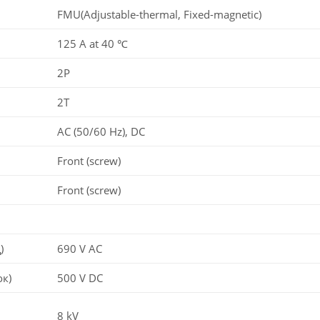
FMU(Adjustable-thermal, Fixed-magnetic)
125 A at 40 ℃
2P
2T
AC (50/60 Hz), DC
Front (screw)
Front (screw)
)
690 V AC
ок)
500 V DC
8 kV