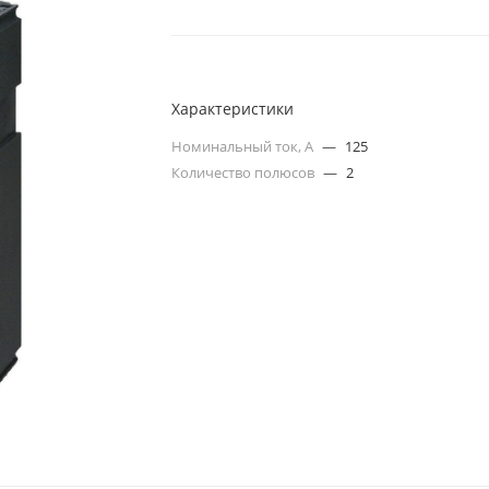
Характеристики
Номинальный ток, А
—
125
Количество полюсов
—
2