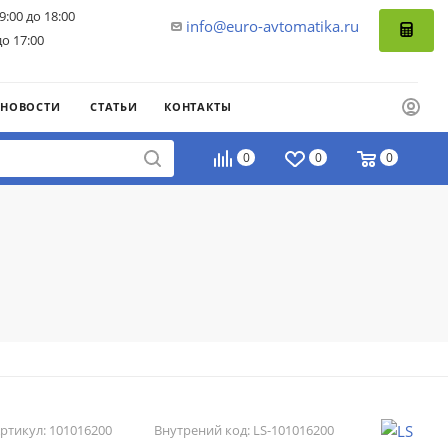
9:00 до 18:00
info@euro-avtomatika.ru
до 17:00
НОВОСТИ
СТАТЬИ
КОНТАКТЫ
0
0
0
ртикул:
101016200
Внутрений код:
LS-101016200