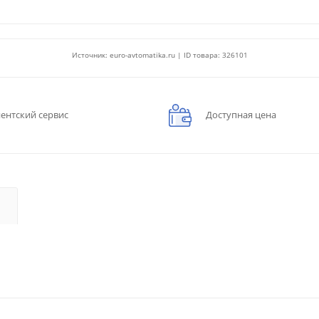
Источник: euro-avtomatika.ru | ID товара: 326101
ентский сервис
Доступная цена