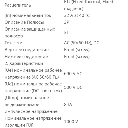
FTU(Fixed-thermal, Fixed-
Расцепитель
magnetic)
[In] номинальный ток
32 A at 40 ℃
Описание Полюсы
3P
Описание защищенных
3T
полюсов
Тип сети
AC (50/60 Hz), DC
Верхнее соединение
Front (screw)
Нижнее соединение
Front (screw)
2. Характеристики
[Ue] номинальное рабочее
690 V AC
напряжение (AC 50/60 Гц)
[Ue] номинальное рабочее
500 V DC
напряжение (DC - пост. ток)
[Uimp] номинальное
выдерживаемое
8 kV
импульсное напряжение
Номинальное напряжение
1000 V
изоляции [Ui]