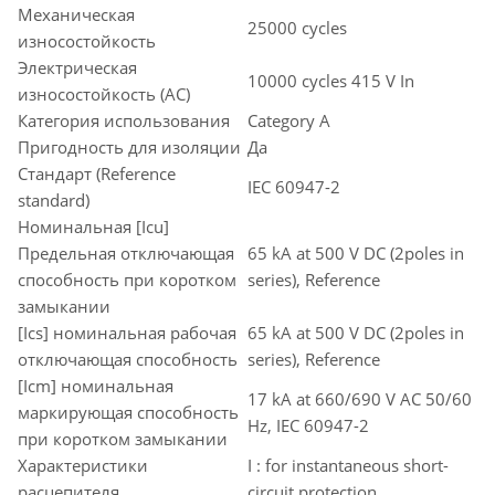
Механическая
25000 cycles
износостойкость
Электрическая
10000 cycles 415 V In
износостойкость (AC)
Категория использования
Category A
Пригодность для изоляции
Да
Стандарт (Reference
IEC 60947-2
standard)
Номинальная [Icu]
Предельная отключающая
65 kA at 500 V DC (2poles in
способность при коротком
series), Reference
замыкании
[Ics] номинальная рабочая
65 kA at 500 V DC (2poles in
отключающая способность
series), Reference
[Icm] номинальная
17 kA at 660/690 V AC 50/60
маркирующая способность
Hz, IEC 60947-2
при коротком замыкании
Характеристики
I : for instantaneous short-
расцепителя
circuit protection