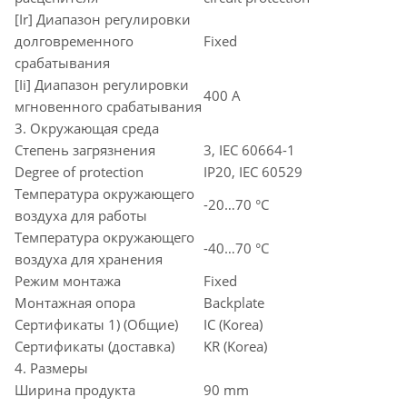
[Ir] Диапазон регулировки
долговременного
Fixed
срабатывания
[Ii] Диапазон регулировки
400 A
мгновенного срабатывания
3. Окружающая среда
Степень загрязнения
3, IEC 60664-1
Degree of protection
IP20, IEC 60529
Температура окружающего
-20…70 °C
воздуха для работы
Температура окружающего
-40…70 °C
воздуха для хранения
Режим монтажа
Fixed
Монтажная опора
Backplate
Сертификаты 1) (Общие)
IC (Korea)
Сертификаты (доставка)
KR (Korea)
4. Размеры
Ширина продукта
90 mm