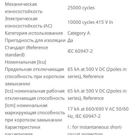
Механическая
25000 cycles
износостойкость
Электрическая
10000 cycles 415 V In
износостойкость (AC)
Категория использования
Category A
Пригодность для изоляции
Да
Стандарт (Reference
IEC 60947-2
standard)
Номинальная [Icu]
Предельная отключающая
65 kA at 500 V DC (2poles in
способность при коротком
series), Reference
замыкании
[Ics] номинальная рабочая
65 kA at 500 V DC (2poles in
отключающая способность
series), Reference
[Icm] номинальная
17 kA at 660/690 V AC 50/60
маркирующая способность
Hz, IEC 60947-2
при коротком замыкании
Характеристики
I : for instantaneous short-
расцепителя
circuit protection