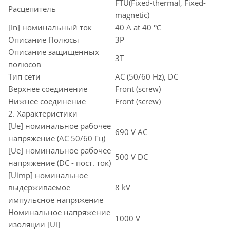
FTU(Fixed-thermal, Fixed-
Расцепитель
magnetic)
[In] номинальный ток
40 A at 40 ℃
Описание Полюсы
3P
Описание защищенных
3T
полюсов
Тип сети
AC (50/60 Hz), DC
Верхнее соединение
Front (screw)
Нижнее соединение
Front (screw)
2. Характеристики
[Ue] номинальное рабочее
690 V AC
напряжение (AC 50/60 Гц)
[Ue] номинальное рабочее
500 V DC
напряжение (DC - пост. ток)
[Uimp] номинальное
выдерживаемое
8 kV
импульсное напряжение
Номинальное напряжение
1000 V
изоляции [Ui]