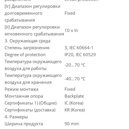
[Ir] Диапазон регулировки
долговременного
Fixed
срабатывания
[Ii] Диапазон регулировки
10 x In
мгновенного срабатывания
3. Окружающая среда
Степень загрязнения
3, IEC 60664-1
Degree of protection
IP20, IEC 60529
Температура окружающего
-20…70 °C
воздуха для работы
Температура окружающего
-40…70 °C
воздуха для хранения
Режим монтажа
Fixed
Монтажная опора
Backplate
Сертификаты 1) (Общие)
IC (Korea)
Сертификаты (доставка)
KR (Korea)
4. Размеры
Ширина продукта
90 mm