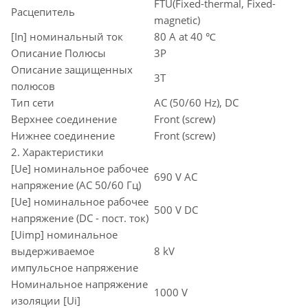
FTU(Fixed-thermal, Fixed-
Расцепитель
magnetic)
[In] номинальный ток
80 A at 40 ℃
Описание Полюсы
3P
Описание защищенных
3T
полюсов
Тип сети
AC (50/60 Hz), DC
Верхнее соединение
Front (screw)
Нижнее соединение
Front (screw)
2. Характеристики
[Ue] номинальное рабочее
690 V AC
напряжение (AC 50/60 Гц)
[Ue] номинальное рабочее
500 V DC
напряжение (DC - пост. ток)
[Uimp] номинальное
выдерживаемое
8 kV
импульсное напряжение
Номинальное напряжение
1000 V
изоляции [Ui]