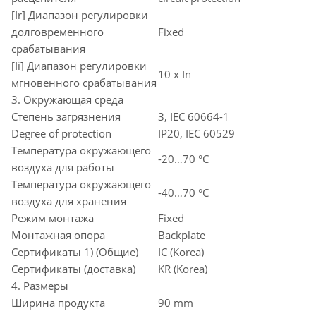
[Ir] Диапазон регулировки
долговременного
Fixed
срабатывания
[Ii] Диапазон регулировки
10 x In
мгновенного срабатывания
3. Окружающая среда
Степень загрязнения
3, IEC 60664-1
Degree of protection
IP20, IEC 60529
Температура окружающего
-20…70 °C
воздуха для работы
Температура окружающего
-40…70 °C
воздуха для хранения
Режим монтажа
Fixed
Монтажная опора
Backplate
Сертификаты 1) (Общие)
IC (Korea)
Сертификаты (доставка)
KR (Korea)
4. Размеры
Ширина продукта
90 mm