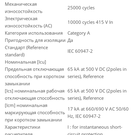
Механическая
25000 cycles
износостойкость
Электрическая
10000 cycles 415 V In
износостойкость (AC)
Категория использования
Category A
Пригодность для изоляции
Да
Стандарт (Reference
IEC 60947-2
standard)
Номинальная [Icu]
Предельная отключающая
65 kA at 500 V DC (2poles in
способность при коротком
series), Reference
замыкании
[Ics] номинальная рабочая
65 kA at 500 V DC (2poles in
отключающая способность
series), Reference
[Icm] номинальная
17 kA at 660/690 V AC 50/60
маркирующая способность
Hz, IEC 60947-2
при коротком замыкании
Характеристики
I : for instantaneous short-
расцепителя
circuit protection