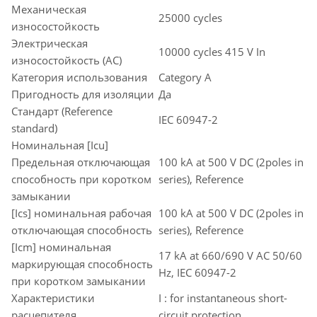
Механическая
25000 cycles
износостойкость
Электрическая
10000 cycles 415 V In
износостойкость (AC)
Категория использования
Category A
Пригодность для изоляции
Да
Стандарт (Reference
IEC 60947-2
standard)
Номинальная [Icu]
Предельная отключающая
100 kA at 500 V DC (2poles in
способность при коротком
series), Reference
замыкании
[Ics] номинальная рабочая
100 kA at 500 V DC (2poles in
отключающая способность
series), Reference
[Icm] номинальная
17 kA at 660/690 V AC 50/60
маркирующая способность
Hz, IEC 60947-2
при коротком замыкании
Характеристики
I : for instantaneous short-
расцепителя
circuit protection