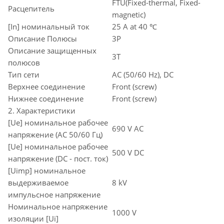
FTU(Fixed-thermal, Fixed-
Расцепитель
magnetic)
[In] номинальный ток
25 A at 40 ℃
Описание Полюсы
3P
Описание защищенных
3T
полюсов
Тип сети
AC (50/60 Hz), DC
Верхнее соединение
Front (screw)
Нижнее соединение
Front (screw)
2. Характеристики
[Ue] номинальное рабочее
690 V AC
напряжение (AC 50/60 Гц)
[Ue] номинальное рабочее
500 V DC
напряжение (DC - пост. ток)
[Uimp] номинальное
выдерживаемое
8 kV
импульсное напряжение
Номинальное напряжение
1000 V
изоляции [Ui]