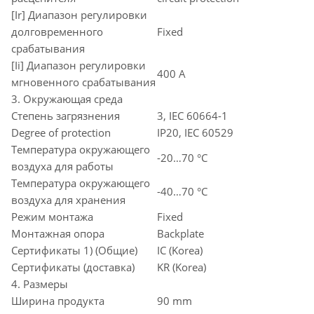
[Ir] Диапазон регулировки
долговременного
Fixed
срабатывания
[Ii] Диапазон регулировки
400 A
мгновенного срабатывания
3. Окружающая среда
Степень загрязнения
3, IEC 60664-1
Degree of protection
IP20, IEC 60529
Температура окружающего
-20…70 °C
воздуха для работы
Температура окружающего
-40…70 °C
воздуха для хранения
Режим монтажа
Fixed
Монтажная опора
Backplate
Сертификаты 1) (Общие)
IC (Korea)
Сертификаты (доставка)
KR (Korea)
4. Размеры
Ширина продукта
90 mm