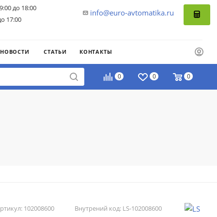
9:00 до 18:00
info@euro-avtomatika.ru
до 17:00
НОВОСТИ
СТАТЬИ
КОНТАКТЫ
0
0
0
ртикул:
102008600
Внутрений код:
LS-102008600