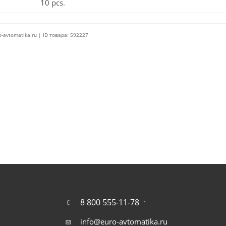
10 pcs.
o-avtomatika.ru | ID товара: 592227
8 800 555-11-78
info@euro-avtomatika.ru