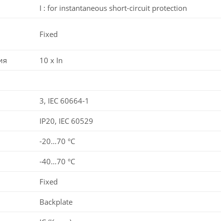
I : for instantaneous short-circuit protection
Fixed
ия
10 x In
3, IEC 60664-1
IP20, IEC 60529
-20…70 °C
-40…70 °C
Fixed
Backplate