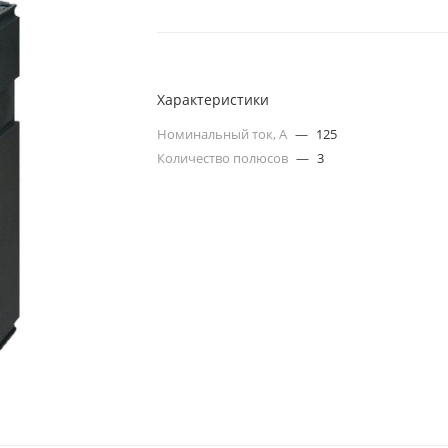
Характеристики
Номинальный ток, А
—
125
Количество полюсов
—
3