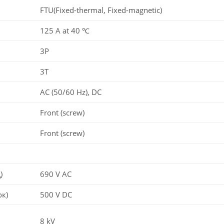
FTU(Fixed-thermal, Fixed-magnetic)
125 A at 40 ℃
3P
3T
AC (50/60 Hz), DC
Front (screw)
Front (screw)
)
690 V AC
ок)
500 V DC
8 kV