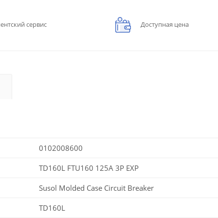
ентский сервис
Доступная цена
0102008600
TD160L FTU160 125A 3P EXP
Susol Molded Case Circuit Breaker
TD160L