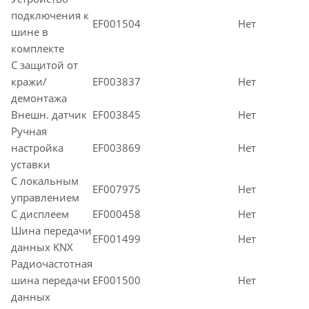
подключения к
EF001504
Нет
шине в
комплекте
С защитой от
кражи/
EF003837
Нет
демонтажа
Внешн. датчик
EF003845
Нет
Ручная
настройка
EF003869
Нет
уставки
С локальным
EF007975
Нет
управлением
С дисплеем
EF000458
Нет
Шина передачи
EF001499
Нет
данных KNX
Радиочастотная
шина передачи
EF001500
Нет
данных