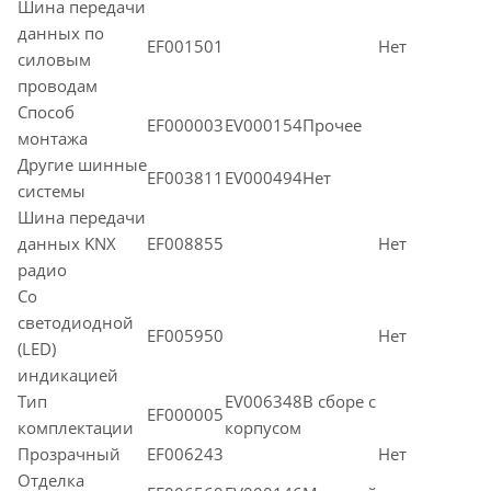
Шина передачи
данных по
EF001501
Нет
силовым
проводам
Способ
EF000003
EV000154Прочее
монтажа
Другие шинные
EF003811
EV000494Нет
системы
Шина передачи
данных KNX
EF008855
Нет
радио
Со
светодиодной
EF005950
Нет
(LED)
индикацией
Тип
EV006348В сборе с
EF000005
комплектации
корпусом
Прозрачный
EF006243
Нет
Отделка