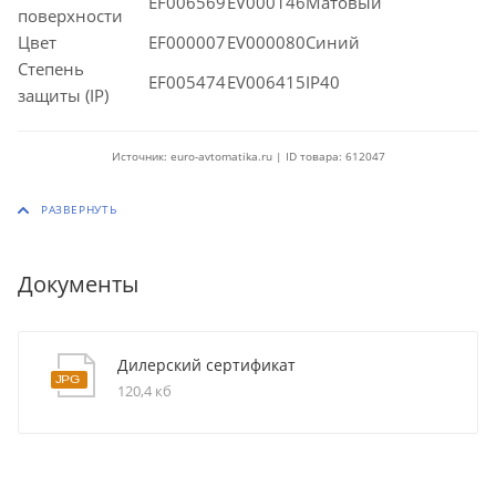
EF006569
EV000146Матовый
поверхности
Цвет
EF000007
EV000080Синий
Степень
EF005474
EV006415IP40
защиты (IP)
Источник: euro-avtomatika.ru | ID товара: 612047
Документы
Дилерский сертификат
120,4 кб