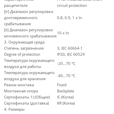
расцепителя
circuit protection
[Ir] Диапазон регулировки
долговременного
0.8, 0.9, 1 x In
срабатывания
[Ii] Диапазон регулировки
10 x In
мгновенного срабатывания
3. Окружающая среда
Степень загрязнения
3, IEC 60664-1
Degree of protection
IP20, IEC 60529
Температура окружающего
-20…70 °C
воздуха для работы
Температура окружающего
-40…70 °C
воздуха для хранения
Режим монтажа
Fixed
Монтажная опора
Backplate
Сертификаты 1) (Общие)
IC (Korea)
Сертификаты (доставка)
KR (Korea)
4. Размеры