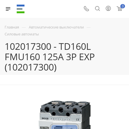
0
—
—
Главная
Автоматические выключатели
Силовые автоматы
102017300 - TD160L
FMU160 125A 3P EXP
(102017300)