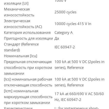
1000 V
изоляции [Ui]
Механическая
25000 cycles
износостойкость
Электрическая
10000 cycles 415 V In
износостойкость (AC)
Категория использования
Category A
Пригодность для изоляции
Да
Стандарт (Reference
IEC 60947-2
standard)
Номинальная [Icu]
Предельная отключающая
100 kA at 500 V DC (2poles in
способность при коротком
series), Reference
замыкании
[Ics] номинальная рабочая
100 kA at 500 V DC (2poles in
отключающая способность
series), Reference
[Icm] номинальная
17 kA at 660/690 V AC 50/60
маркирующая способность
Hz, IEC 60947-2
при коротком замыкании
Характеристики
I : for instantaneous short-