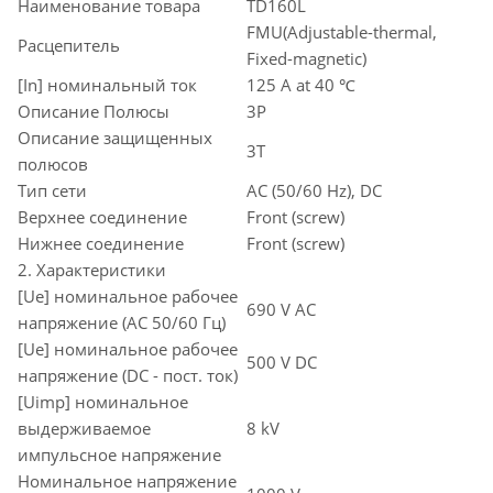
Наименование товара
TD160L
FMU(Adjustable-thermal,
Расцепитель
Fixed-magnetic)
[In] номинальный ток
125 A at 40 ℃
Описание Полюсы
3P
Описание защищенных
3T
полюсов
Тип сети
AC (50/60 Hz), DC
Верхнее соединение
Front (screw)
Нижнее соединение
Front (screw)
2. Характеристики
[Ue] номинальное рабочее
690 V AC
напряжение (AC 50/60 Гц)
[Ue] номинальное рабочее
500 V DC
напряжение (DC - пост. ток)
[Uimp] номинальное
выдерживаемое
8 kV
импульсное напряжение
Номинальное напряжение