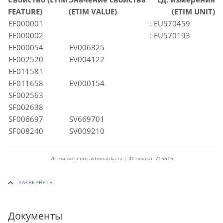
FEATURE)
(ETIM VALUE)
(ETIM UNIT)
EF000001
: EU570459
EF000002
: EU570193
EF000054
EV006325
EF002520
EV004122
EF011581
EF011658
EV000154
SF002563
SF002638
SF006697
SV669701
SF008240
SV009210
Источник: euro-avtomatika.ru | ID товара: 715615
Документы