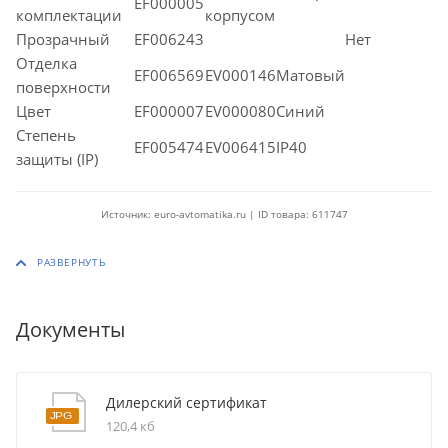
EF000005
комплектации
корпусом
Прозрачный
EF006243
Нет
Отделка
EF006569
EV000146Матовый
поверхности
Цвет
EF000007
EV000080Синий
Степень
EF005474
EV006415IP40
защиты (IP)
Источник: euro-avtomatika.ru | ID товара: 611747
Документы
Дилерский сертификат
120,4 кб