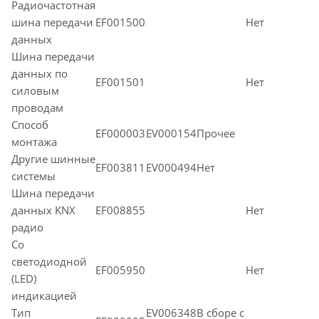
Радиочастотная
шина передачи
EF001500
Нет
данных
Шина передачи
данных по
EF001501
Нет
силовым
проводам
Способ
EF000003
EV000154Прочее
монтажа
Другие шинные
EF003811
EV000494Нет
системы
Шина передачи
данных KNX
EF008855
Нет
радио
Со
светодиодной
EF005950
Нет
(LED)
индикацией
Тип
EV006348В сборе с