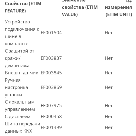
Свойство (ETIM
свойства (ETIM
измерения
FEATURE)
VALUE)
(ETIM UNIT)
Устройство
подключения к
EF001504
Нет
шине в
комплекте
С защитой от
кражи/
EF003837
Нет
демонтажа
Внешн. датчик
EF003845
Нет
Ручная
настройка
EF003869
Нет
уставки
С локальным
EF007975
Нет
управлением
С дисплеем
EF000458
Нет
Шина передачи
EF001499
Нет
данных KNX