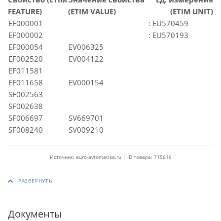
FEATURE)
(ETIM VALUE)
(ETIM UNIT)
EF000001
: EU570459
EF000002
: EU570193
EF000054
EV006325
EF002520
EV004122
EF011581
EF011658
EV000154
SF002563
SF002638
SF006697
SV669701
SF008240
SV009210
Источник: euro-avtomatika.ru | ID товара: 715616
Документы