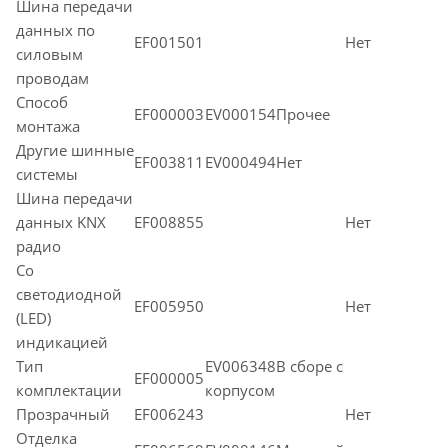
Шина передачи
данных по
EF001501
Нет
силовым
проводам
Способ
EF000003
EV000154Прочее
монтажа
Другие шинные
EF003811
EV000494Нет
системы
Шина передачи
данных KNX
EF008855
Нет
радио
Со
светодиодной
EF005950
Нет
(LED)
индикацией
Тип
EV006348В сборе с
EF000005
комплектации
корпусом
Прозрачный
EF006243
Нет
Отделка