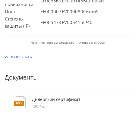
EF006569
EV000146Матовый
поверхности
Цвет
EF000007
EV000080Синий
Степень
EF005474
EV006415IP40
защиты (IP)
Источник: euro-avtomatika.ru | ID товара: 612053
Документы
Дилерский сертификат
120,4 кб