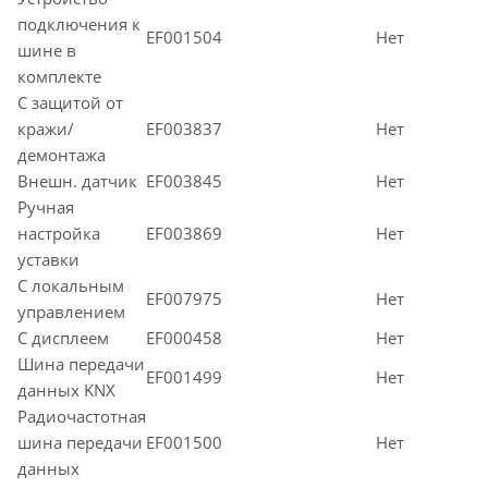
подключения к
EF001504
Нет
шине в
комплекте
С защитой от
кражи/
EF003837
Нет
демонтажа
Внешн. датчик
EF003845
Нет
Ручная
настройка
EF003869
Нет
уставки
С локальным
EF007975
Нет
управлением
С дисплеем
EF000458
Нет
Шина передачи
EF001499
Нет
данных KNX
Радиочастотная
шина передачи
EF001500
Нет
данных