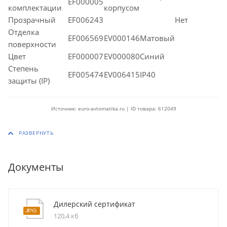
EF000005
комплектации
корпусом
Прозрачный
EF006243
Нет
Отделка
EF006569
EV000146Матовый
поверхности
Цвет
EF000007
EV000080Синий
Степень
EF005474
EV006415IP40
защиты (IP)
Источник: euro-avtomatika.ru | ID товара: 612049
Документы
Дилерский сертификат
120,4 кб