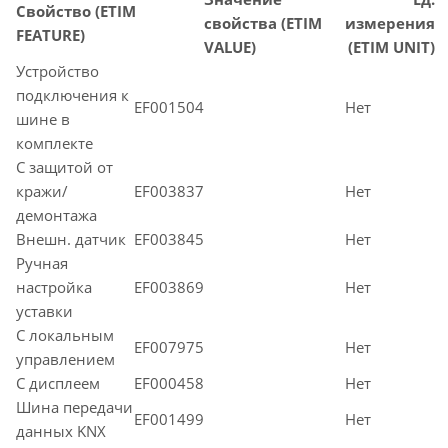
Свойство (ETIM
свойства (ETIM
измерения
FEATURE)
VALUE)
(ETIM UNIT)
Устройство
подключения к
EF001504
Нет
шине в
комплекте
С защитой от
кражи/
EF003837
Нет
демонтажа
Внешн. датчик
EF003845
Нет
Ручная
настройка
EF003869
Нет
уставки
С локальным
EF007975
Нет
управлением
С дисплеем
EF000458
Нет
Шина передачи
EF001499
Нет
данных KNX