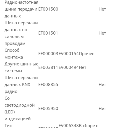
Радиочастотная
шина передачи
EF001500
Нет
данных
Шина передачи
данных по
EF001501
Нет
силовым
проводам
Способ
EF000003
EV000154Прочее
монтажа
Другие шинные
EF003811
EV000494Нет
системы
Шина передачи
данных KNX
EF008855
Нет
радио
Со
светодиодной
EF005950
Нет
(LED)
индикацией
Тип
EV006348В сборе с