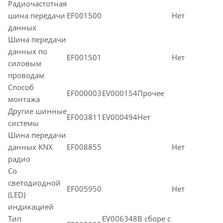
Радиочастотная
шина передачи
EF001500
Нет
данных
Шина передачи
данных по
EF001501
Нет
силовым
проводам
Способ
EF000003
EV000154Прочее
монтажа
Другие шинные
EF003811
EV000494Нет
системы
Шина передачи
данных KNX
EF008855
Нет
радио
Со
светодиодной
EF005950
Нет
(LED)
индикацией
Тип
EV006348В сборе с