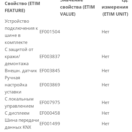
Свойство (ETIM
свойства (ETIM
измерения
FEATURE)
VALUE)
(ETIM UNIT)
Устройство
подключения к
EF001504
Нет
шине в
комплекте
С защитой от
кражи/
EF003837
Нет
демонтажа
Внешн. датчик
EF003845
Нет
Ручная
настройка
EF003869
Нет
уставки
С локальным
EF007975
Нет
управлением
С дисплеем
EF000458
Нет
Шина передачи
EF001499
Нет
данных KNX