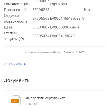
EF000005
комплектации
корпусом
Прозрачный
EF006243
Нет
Отделка
EF006569
EV000146Матовый
поверхности
Цвет
EF000007
EV000080Синий
Степень
EF005474
EV006415IP40
защиты (IP)
Источник: euro-avtomatika.ru | ID товара: 612052
Документы
Дилерский сертификат
120,4 кб