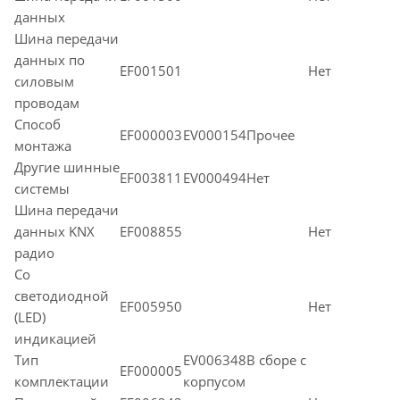
данных
Шина передачи
данных по
EF001501
Нет
силовым
проводам
Способ
EF000003
EV000154Прочее
монтажа
Другие шинные
EF003811
EV000494Нет
системы
Шина передачи
данных KNX
EF008855
Нет
радио
Со
светодиодной
EF005950
Нет
(LED)
индикацией
Тип
EV006348В сборе с
EF000005
комплектации
корпусом