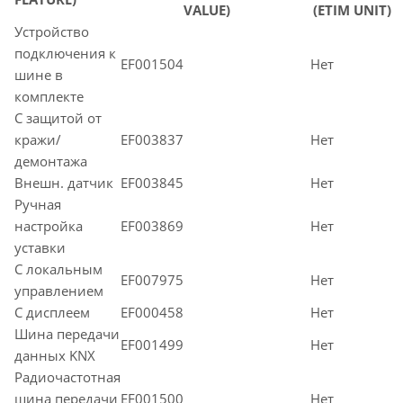
VALUE)
(ETIM UNIT)
Устройство
подключения к
EF001504
Нет
шине в
комплекте
С защитой от
кражи/
EF003837
Нет
демонтажа
Внешн. датчик
EF003845
Нет
Ручная
настройка
EF003869
Нет
уставки
С локальным
EF007975
Нет
управлением
С дисплеем
EF000458
Нет
Шина передачи
EF001499
Нет
данных KNX
Радиочастотная
шина передачи
EF001500
Нет