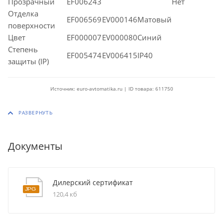
Прозрачный
EF006243
Нет
Отделка
EF006569
EV000146Матовый
поверхности
Цвет
EF000007
EV000080Синий
Степень
EF005474
EV006415IP40
защиты (IP)
Источник: euro-avtomatika.ru | ID товара: 611750
Документы
Дилерский сертификат
120,4 кб