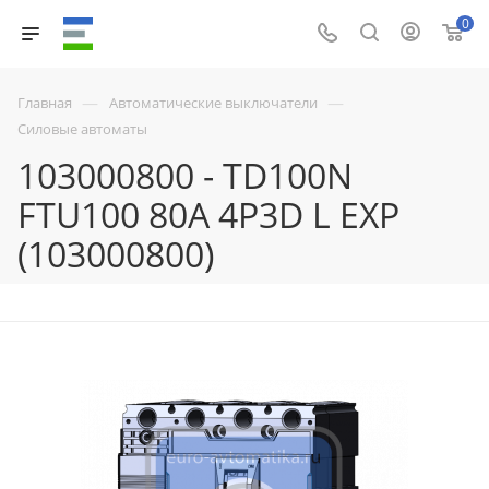
0
—
—
Главная
Автоматические выключатели
Силовые автоматы
103000800 - TD100N
FTU100 80A 4P3D L EXP
(103000800)