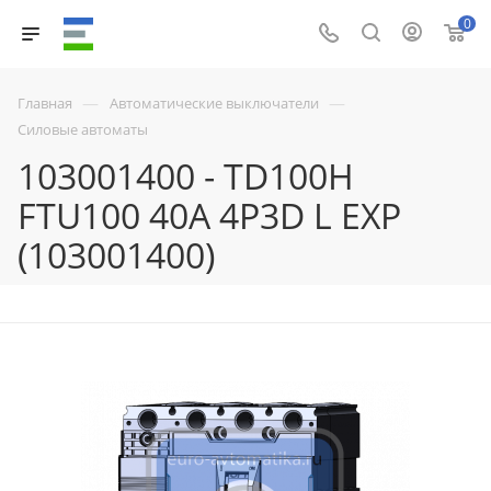
0
—
—
Главная
Автоматические выключатели
Силовые автоматы
103001400 - TD100H
FTU100 40A 4P3D L EXP
(103001400)