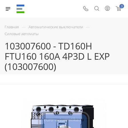
0
—
—
Главная
Автоматические выключатели
Силовые автоматы
103007600 - TD160H
FTU160 160A 4P3D L EXP
(103007600)