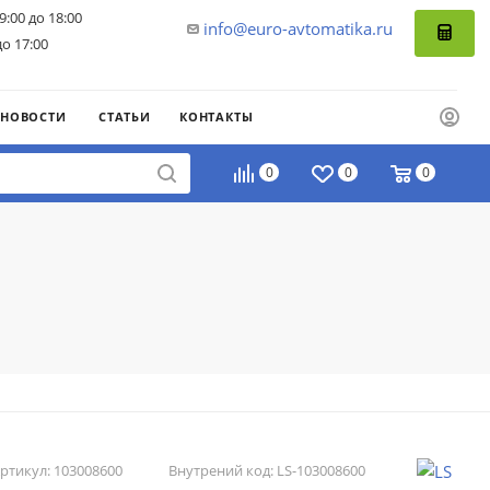
9:00 до 18:00
info@euro-avtomatika.ru
до 17:00
НОВОСТИ
СТАТЬИ
КОНТАКТЫ
0
0
0
ртикул:
103008600
Внутрений код:
LS-103008600