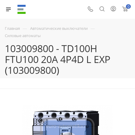
0
—
—
Главная
Автоматические выключатели
Силовые автоматы
103009800 - TD100H
FTU100 20A 4P4D L EXP
(103009800)