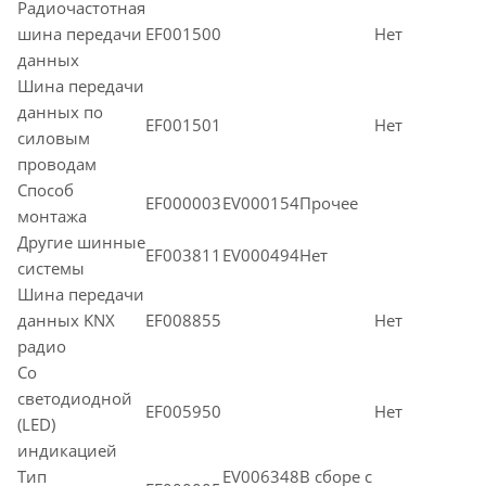
Радиочастотная
шина передачи
EF001500
Нет
данных
Шина передачи
данных по
EF001501
Нет
силовым
проводам
Способ
EF000003
EV000154Прочее
монтажа
Другие шинные
EF003811
EV000494Нет
системы
Шина передачи
данных KNX
EF008855
Нет
радио
Со
светодиодной
EF005950
Нет
(LED)
индикацией
Тип
EV006348В сборе с