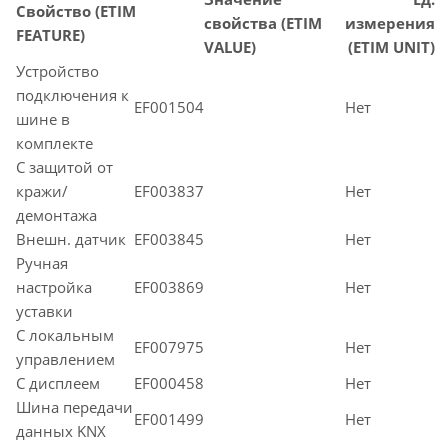
Свойство (ETIM
свойства (ETIM
измерения
FEATURE)
VALUE)
(ETIM UNIT)
Устройство
подключения к
EF001504
Нет
шине в
комплекте
С защитой от
кражи/
EF003837
Нет
демонтажа
Внешн. датчик
EF003845
Нет
Ручная
настройка
EF003869
Нет
уставки
С локальным
EF007975
Нет
управлением
С дисплеем
EF000458
Нет
Шина передачи
EF001499
Нет
данных KNX