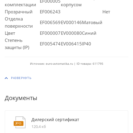
EF000005
комплектации
корпусом
Прозрачный
EF006243
Нет
Отделка
EF006569
EV000146Матовый
поверхности
Цвет
EF000007
EV000080Синий
Степень
EF005474
EV006415IP40
защиты (IP)
Источник: euro-avtomatika.ru | ID товара: 611795
Документы
Дилерский сертификат
120,4 кб