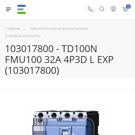
0
—
—
Главная
Автоматические выключатели
Силовые автоматы
103017800 - TD100N
FMU100 32A 4P3D L EXP
(103017800)