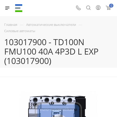
0
—
—
Главная
Автоматические выключатели
Силовые автоматы
103017900 - TD100N
FMU100 40A 4P3D L EXP
(103017900)